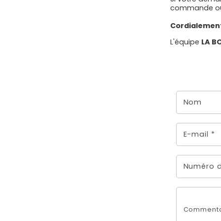
commande ou l
Cordialemen
L'équipe
LA B
F
o
Nom
r
m
E-mail
*
u
l
Numéro d
a
i
r
Commenta