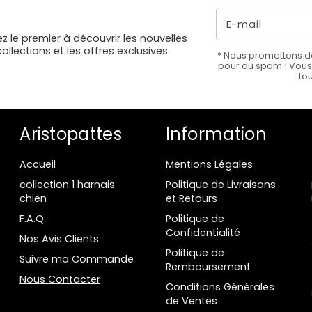
E-mail
z le premier à découvrir les nouvelles
collections et les offres exclusives.
* Nous promettons de
pour du spam ! Vou
to
Aristopattes
Information
Accueil
Mentions Légales
collection 1 harnais
Politique de Livraisons
chien
et Retours
F.A.Q.
Politique de
Confidentialité
Nos Avis Clients
Politique de
Suivre ma Commande
Remboursement
Nous Contacter
Conditions Générales
de Ventes