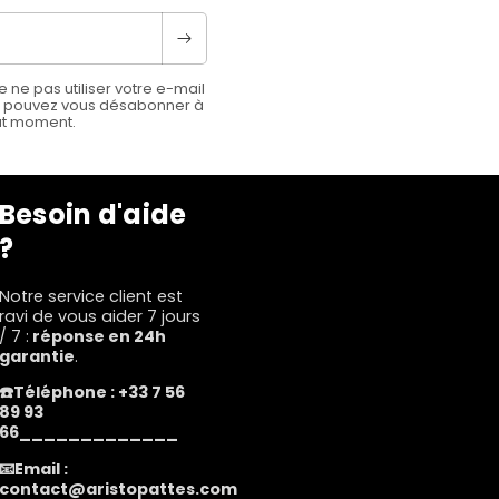
 ne pas utiliser votre e-mail
s pouvez vous désabonner à
ut moment.
Besoin d'aide
?
Notre service client est
ravi de vous aider 7 jours
/ 7 :
réponse en 24h
garantie
.
☎️Téléphone : +33 7 56
89 93
66_____________
📧Email :
contact@aristopattes.com