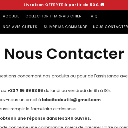
Livraison OFFERTE à partir de 50€ 🚚
ACCUEIL
COLLECTION 1 HARNAIS CHIEN
F.A.Q.
NOS AVIS CLIENTS
SUIVRE MA COMMANDE
NOUS CONTACTE
Nous Contacter
uestions concernant nos produits ou pour de l'assistance ave
s au
+33 7 56 89 93 66
du lundi au vendredi de 9h à 18h.
yez-nous un email à
laboitedoutils@gmail
.com
ssi remplir le formulaire ci-dessous.
 obtenir une réponse dans les 24h ouvrés.
ande concerne une commande, merci de préciser votre numé