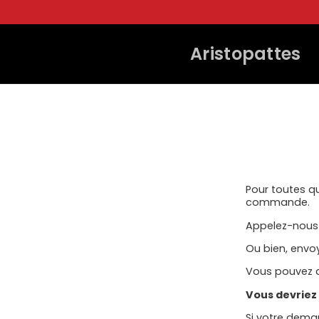
ET
PASSER
AU
CONTENU
Aristopattes
Pour toutes q
commande.
Appelez-nou
Ou bien, envo
Vous pouvez au
Vous devriez
Si votre dem