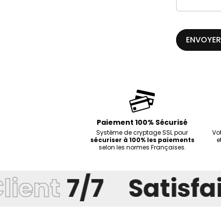
e
d
e
ENVOYER
c
o
n
t
a
Paiement 100% Sécurisé
c
Système de cryptage SSL pour
Vo
t
sécuriser à 100% les paiements
e
selon les normes Françaises.
lient
7/7
Satisfai